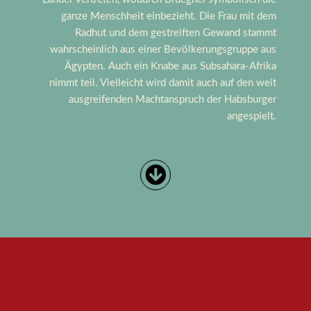
ganze Menschheit einbezieht. Die Frau mit dem
Radhut und dem gestreiften Gewand stammt
wahrscheinlich aus einer Bevölkerungsgruppe aus
Ägypten. Auch ein Knabe aus Subsahara-Afrika
nimmt teil. Vielleicht wird damit auch auf den weit
ausgreifenden Machtanspruch der Habsburger
angespielt.