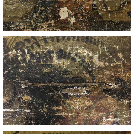
Deformation
Nach Abnahme der Kittmasse wird der Grund für die
weitreichende Überarbeitung sichtbar. Die Überkittung sollte die
Beulenbildung entlang des Risses „vertuschen“.
Planierung
Die Beulenbildung entlang des Risses ist erfolgreich mit Hilfe von
Feuchtigkeit planiert und mit tierischem Leim fixiert. Durch das
Niederlegen der Leinwand hat sich der Spalt des Risses verkleinert.