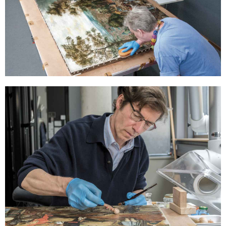
Für das Firnissen wird das Gemälde in vier Rechtecke „aufgeteilt“
und im Uhrzeigersinn bearbeitet. Die obere Bildhälfte ist bereits
mit breitem Pinsel in senkrechten und waagerechten Bahnen
gefirnisst. Die Nacharbeit geschieht mit weichen
Ziegenhaarbürsten, die den Firnis in kreisenden Bewegungen in
die Oberfläche einmassieren.
Partielles Nachfirnissen
Die matte Farbschicht nimmt den Firnis unterschiedlich auf. Für
einen einheitlichen Glanz werden deshalb Einzelbereiche partiell
nachgearbeitet. Der kleine, weich gepolsterte Ballen ist mit Firnis
benetzt und dient der Bearbeitung von matten Bereichen.