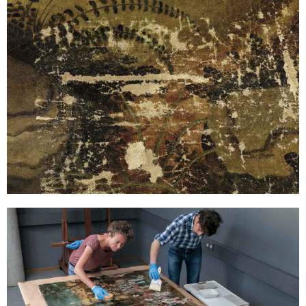
Kittung
Der Riss und weitere Fehlstellen sind mit Kreide-Kitt gekittet, mit
Schellack isoliert und mit Gouache, einer wässrigen, etwas
körperhaft auftrocknenden Farbe strukturiert. Das Gemälde ist auf
diesem Foto bereits gefirnisst und auf der linken Seite retuschiert.
Firnissen