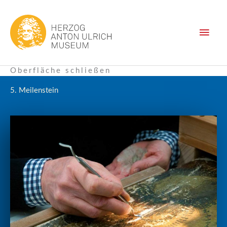
Zum
Haup
Inhalt
springen
Oberfläche schließen
5. Meilenstein