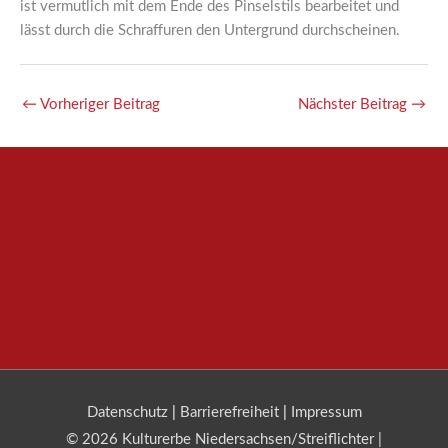
ist vermutlich mit dem Ende des Pinselstils bearbeitet und
lässt durch die Schraffuren den Untergrund durchscheinen.
←
Vorheriger Beitrag
Nächster Beitrag
→
Datenschutz
|
Barrierefreiheit
|
Impressum
© 2026 Kulturerbe Niedersachsen/Streiflichter |