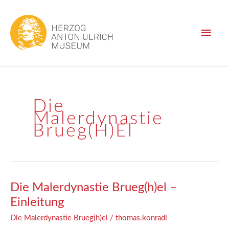
Zum
Haup
Inhalt
springen
Die
Malerdynastie
Brueg(h)el
Die Malerdynastie Brueg(h)el –
Die
Malerdynastie
Einleitung
Brueg(h)el
Die Malerdynastie Brueg(h)el
/
thomas.konradi
–