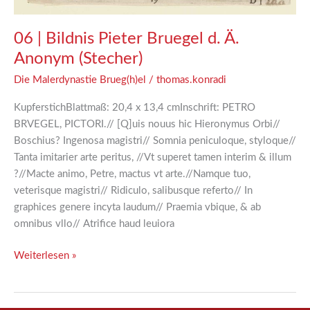
06 | Bildnis Pieter Bruegel d. Ä.
Anonym (Stecher)
Die Malerdynastie Brueg(h)el
/
thomas.konradi
KupferstichBlattmaß: 20,4 x 13,4 cmInschrift: PETRO
BRVEGEL, PICTORI.// [Q]uis nouus hic Hieronymus Orbi//
Boschius? Ingenosa magistri// Somnia peniculoque, styloque//
Tanta imitarier arte peritus, //Vt superet tamen interim & illum
?//Macte animo, Petre, mactus vt arte.//Namque tuo,
veterisque magistri// Ridiculo, salibusque referto// In
graphices genere incyta laudum// Praemia vbique, & ab
omnibus vllo// Atrifice haud leuiora
Weiterlesen »