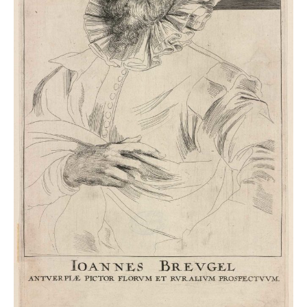
Ä.,
1630/1641
Anton
van
Dyck
(1599
–
1641,
Inventor
und
Stecher)