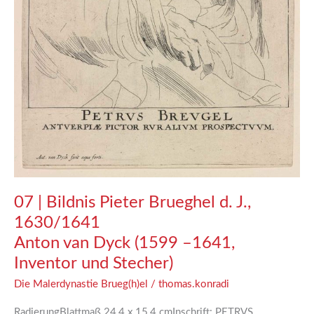
Stecher)
07 | Bildnis Pieter Brueghel d. J.,
1630/1641
Anton van Dyck (1599 –1641,
Inventor und Stecher)
Die Malerdynastie Brueg(h)el
/
thomas.konradi
RadierungBlattmaß 24,4 x 15,4 cmInschrift: PETRVS