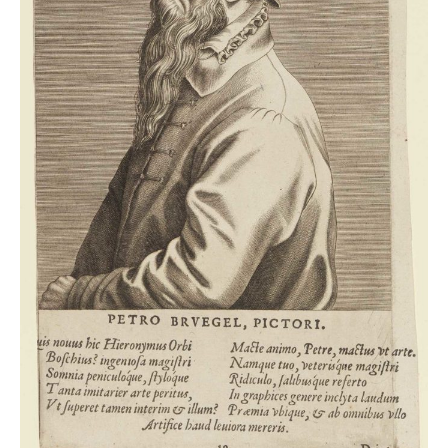
Ä.
Anonym
(Stecher)