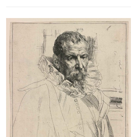
07
|
Bildnis
Pieter
Brueghel
d.
J.,
1630/1641
Anton
van
Dyck
(1599
–
1641,
Inventor
und